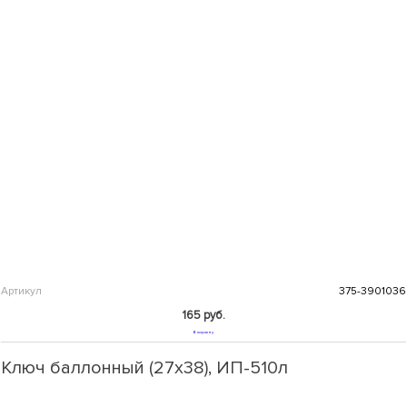
Артикул
375-3901036
165 руб.
В корзину
Ключ баллонный (27х38), ИП-510л