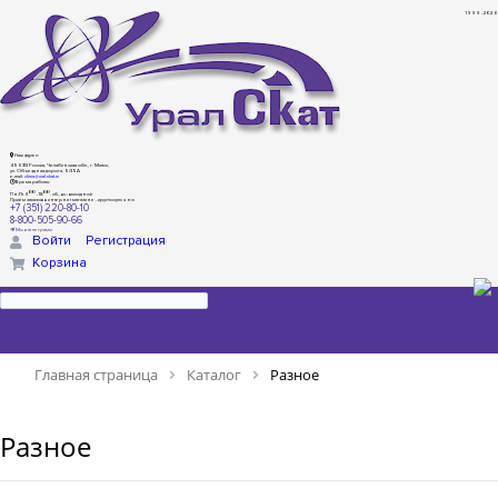
1999 - 2026
Наш адрес:
456313 Россия, Челябинская обл., г. Миасс,
ул. Объездная дорога, 5/35А
e-mail:
dima@ural-skat.ru
Время работы:
00
00
Пн-Пт 9
- 18
.
сб., вс.: выходной
Прием заказов в интернет магазине - круглосуточно
+7 (351) 220-80-10
8-800-505-90-66
Мы в телеграмм
Войти
Регистрация
Корзина
Главная страница
Каталог
Разное
Разное