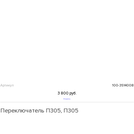
Артикул
100-3514008
3 800 руб.
В корзину
Переключатель П305, П305