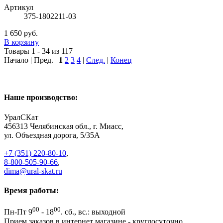
Артикул
375-1802211-03
1 650 руб.
В корзину
Товары 1 - 34 из 117
Начало | Пред. |
1
2
3
4
|
След.
|
Конец
Наше производство:
УралСКат
456313
Челябинская обл., г. Миасс
,
ул. Объездная дорога, 5/35А
+7 (351) 220-80-10
,
8-800-505-90-66
,
dima@ural-skat.ru
Время работы:
00
00
Пн-Пт 9
- 18
.
сб., вс.: выходной
Прием заказов в интернет магазине - круглосуточно