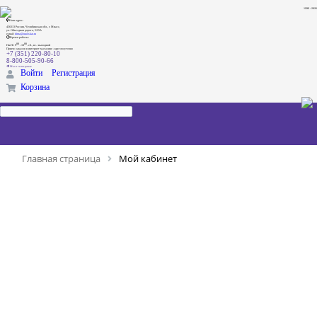
1999 - 2026
Наш адрес:
456313 Россия, Челябинская обл., г. Миасс,
ул. Объездная дорога, 5/35А
e-mail:
dima@ural-skat.ru
Время работы:
00
00
Пн-Пт 9
- 18
.
сб., вс.: выходной
Прием заказов в интернет магазине - круглосуточно
+7 (351) 220-80-10
8-800-505-90-66
Мы в телеграмм
Войти
Регистрация
Корзина
Главная страница
Мой кабинет
ТЕКУЩИЕ ЗАКАЗЫ
ЛИЧНЫЕ ДАННЫЕ