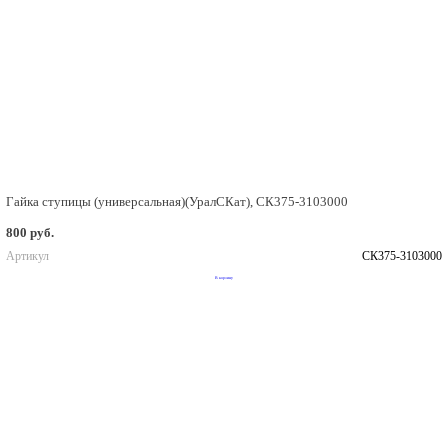
Гайка ступицы (универсальная)(УралСКат), СК375-3103000
800 руб.
Артикул
СК375-3103000
В корзину