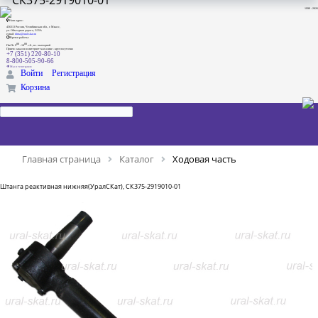
СК375-2919010-01
1999 - 2026
Наш адрес:
456313 Россия, Челябинская обл., г. Миасс,
ул. Объездная дорога, 5/35А
e-mail:
dima@ural-skat.ru
Время работы:
00
00
Пн-Пт 9
- 18
.
сб., вс.: выходной
Прием заказов в интернет магазине - круглосуточно
+7 (351) 220-80-10
8-800-505-90-66
Мы в телеграмм
Войти
Регистрация
Корзина
Главная страница
Каталог
Ходовая часть
Штанга реактивная нижняя(УралСКат), СК375-2919010-01