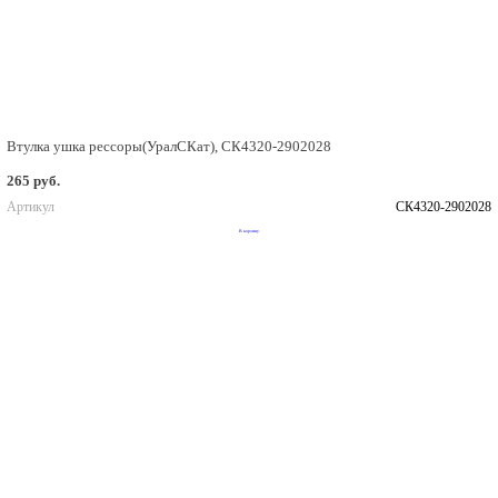
Втулка ушка рессоры(УралСКат), СК4320-2902028
265 руб.
Артикул
СК4320-2902028
В корзину