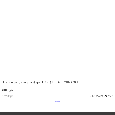
Палец переднего ушка(УралСКат), СК375-2902478-В
400 руб.
Артикул
СК375-2902478-В
В корзину