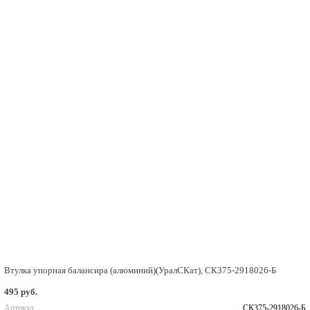
Втулка упорная балансира (алюминий)(УралСКат), СК375-2918026-Б
495 руб.
Артикул
СК375-2918026-Б